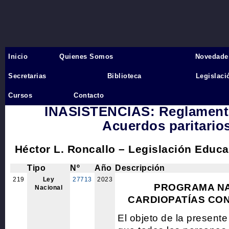
Inicio
Quienes Somos
Novedade
Inicio
›
Secretarias
Biblioteca
Legislaci
18 LICENCIA y JUSTIFICAC
Cursos
Contacto
INASISTENCIAS: Reglamento
Acuerdos paritarios
Héctor L. Roncallo – Legislación Educa
Tipo
Nº
Año
Descripción
219
Ley
27713
2023
PROGRAMA NA
Nacional
CARDIOPATÍAS CON
El objeto de la presente