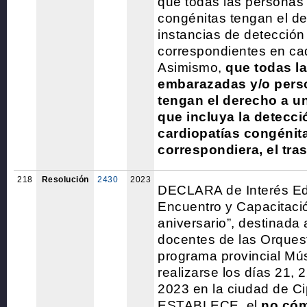
que todas las personas 
congénitas tengan el de
instancias de detección
correspondientes en cad
Asimismo,
que todas l
embarazadas y/o pers
tengan el derecho a un
que incluya la detecc
cardiopatías congénita
correspondiera, el tras
218
Resolución
2430
2023
DECLARA de Interés Ed
Encuentro y Capacitaci
aniversario”, destinada 
docentes de las Orques
programa provincial Mús
realizarse los días 21, 
2023 en la ciudad de Cip
ESTABLECE, el
no có