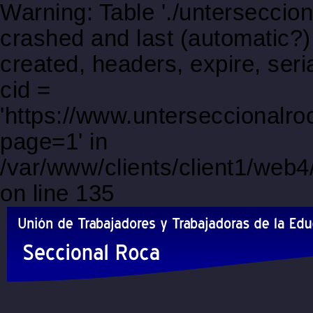
Warning: Table './unterseccio
crashed and last (automatic?)
created, headers, expire, s
cid =
'https://www.unterseccionalro
page=1' in
/var/www/clients/client1/web
on line 135