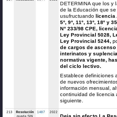
DETERMINA que los y l
de la Educación que s
usufructuando
licencia 
5º, 9º, 11º, 13º, 18º y 
Nº 233/98 CPE, licenci
Ley Provincial 5028, L
Ley Provincial 5244,
po
de cargos de ascenso 
interinatos y suplenci
normativa vigente, hast
del ciclo lectivo.
Establece definiciones 
de nuevos ofrecimiento
información mensual, al
continuidad de licencia 
siguiente.
213
Resolución
1487
2022
Deja sin efecto La Re
queda SIN