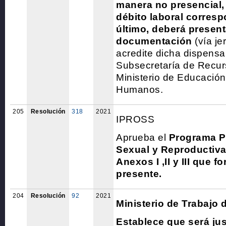
manera no presencial,
débito laboral corres
último, deberá present
documentación
(vía je
acredite dicha dispensa
Subsecretaría de Recu
Ministerio de Educació
Humanos.
205
Resolución
318
2021
IPROSS
Aprueba el
Programa P
Sexual y Reproductiv
Anexos I ,II y III que f
presente.
204
Resolución
92
2021
Ministerio de Trabajo 
Establece que será jus