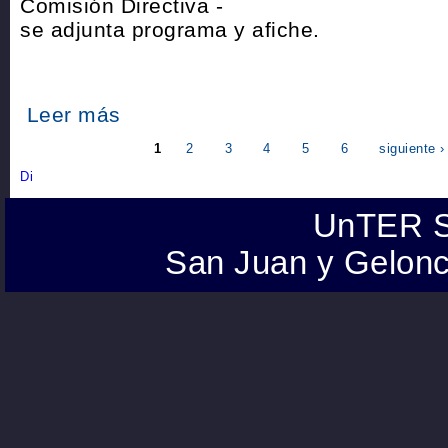
Comisión Directiva -
se adjunta programa y afiche.
Leer más
1
2
3
4
5
6
siguiente ›
UnTER S
San Juan y Gelonc