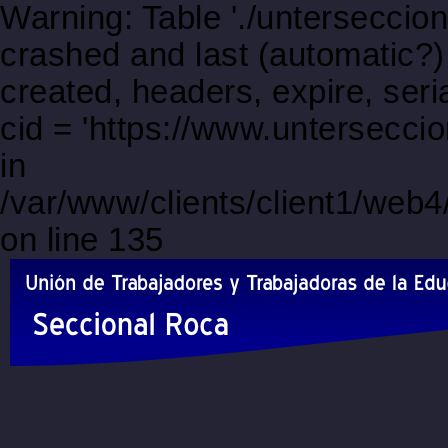
Warning: Table './unterseccio
crashed and last (automatic?)
created, headers, expire, s
cid = 'https://www.untersecci
in
/var/www/clients/client1/web
on line 135