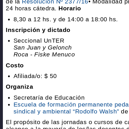
de la
Resolución Nº 2377/16
• Modalidad p
24 horas cátedra.
Horario
8,30 a 12 hs. y de 14:00 a 18:00 hs.
Inscripción y dictado
Seccional UnTER
San Juan y Gelonch
Roca - Fiske Menuco
Costo
Afiliada/o: $ 50
Organiza
Secretaría de Educación
Escuela de formación permanente pedagó
sindical y ambiental “Rodolfo Walsh”
de
El propósito de las jornadas o cursos de 
alcance a la mayoría de los/las docentes 