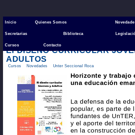
Inicio
Quienes Somos
Novedade
Inicio
›
Secretarias
Biblioteca
Legislaci
Cursos
Cursos
Contacto
El DISEÑO CURRICULAR JOVE
ADULTOS
Cursos
Novedades
Unter Seccional Roca
Horizonte y trabajo 
una educación ema
La defensa de la edu
popular, es parte de l
fundantes de UnTER, 
y el aporte del territ
en la construcción de