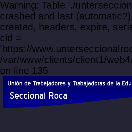
Warning: Table './unterseccio
crashed and last (automatic?)
created, headers, expire, s
cid =
'https://www.unterseccionalroc
/var/www/clients/client1/web
on line 135