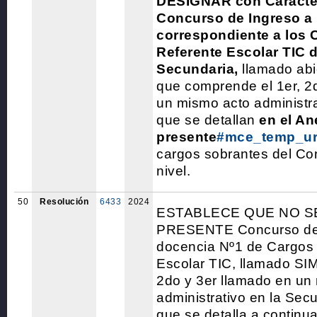
DESIGNAR con Carácter 
Concurso de Ingreso a 
correspondiente a los 
Referente Escolar TIC 
Secundaria,
llamado abi
que comprende el 1er, 2
un mismo acto administra
que se detallan
en el An
presente
#mce_temp_ur
cargos sobrantes del Co
nivel.
50
Resolución
6433
2024
ESTABLECE QUE NO S
PRESENTE Concurso de 
docencia Nº1 de Cargos
Escolar TIC, llamado S
2do y 3er llamado en un
administrativo en la Sec
que se detalla a continua