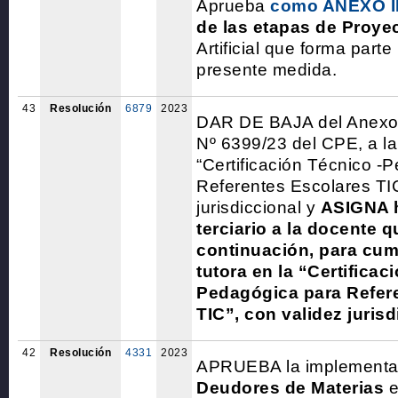
Aprueba
como ANEXO I
de las etapas de Proye
Artificial que forma parte
presente medida.
43
Resolución
6879
2023
DAR DE BAJA del Anexo 
Nº 6399/23 del CPE, a la
“Certificación Técnico -
Referentes Escolares TIC
jurisdiccional y
ASIGNA h
terciario a la docente q
continuación, para cum
tutora en la “Certificac
Pedagógica para Refer
TIC”, con validez jurisd
42
Resolución
4331
2023
APRUEBA la implementa
Deudores de Materias
e