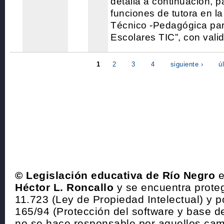
detalla a continuación, p
funciones de tutora en la 
Técnico -Pedagógica pa
Escolares TIC”, con valid
1
2
3
4
siguiente ›
ú
© Legislación educativa de Río Negro
e
Héctor L. Roncallo
y se encuentra proteg
11.723 (Ley de Propiedad Intelectual) y p
165/94 (Protección del software y base de
no se hace responsable por aquellos cam