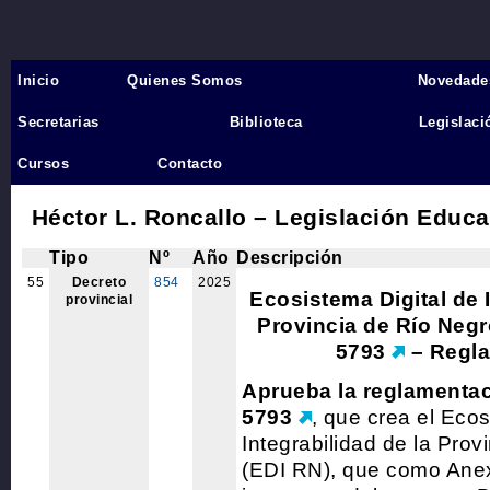
Inicio
Quienes Somos
Novedade
Inicio
›
Secretarias
Biblioteca
Legislaci
11.3 - REFERENTE ESCOL
Cursos
Contacto
Héctor L. Roncallo – Legislación Educa
Tipo
Nº
Año
Descripción
55
Decreto
854
2025
Ecosistema Digital de I
provincial
Provincia de Río Negr
5793
– Regl
Aprueba la reglamentac
5793
, que crea el Ecos
Integrabilidad de la Prov
(EDI RN), que como Anex