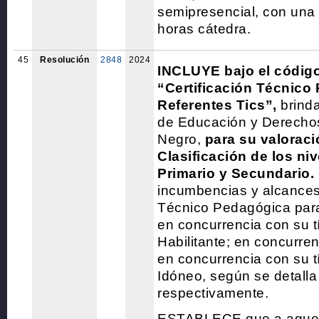
semipresencial, con una 
horas cátedra.
45
Resolución
2848
2024
INCLUYE bajo el código 
“Certificación Técnico
Referentes Tics”,
brinda
de Educación y Derech
Negro,
para su valoraci
Clasificación de los nive
Primario y Secundario
incumbencias y alcances 
Técnico Pedagógica para
en concurrencia con su t
Habilitante; en concurren
en concurrencia con su t
Idóneo, según se detalla e
respectivamente.
ESTABLECE que a aquel