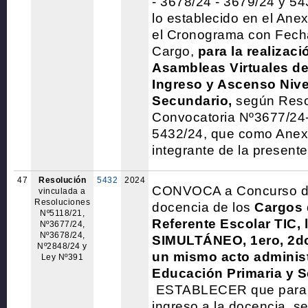
- 3678/24 - 3679/24 y 54
lo establecido en el Anex
el Cronograma con Fecha
Cargo,
para la realizaci
Asambleas Virtuales d
Ingreso y Ascenso Nivel 
Secundario,
según Reso
Convocatoria Nº3677/24
5432/24, que como Anexo
integrante de la presente
47
Resolución
5432
2024
CONVOCA a Concurso de
vinculada a
Resoluciones
docencia de los
Cargos 
Nº5118/21,
Referente
Escolar TIC,
Nº3677/24,
Nº3678/24,
SIMULTÁNEO, 1ero, 2do
Nº2848/24 y
un mismo acto administ
Ley Nº391
Educación Primaria y S
ESTABLECER que para d
ingreso a la docencia, s