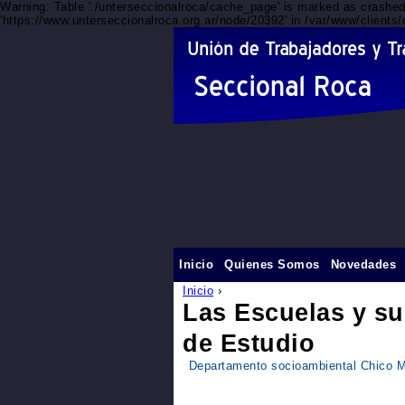
Warning: Table './unterseccionalroca/cache_page' is marked as crashe
'https://www.unterseccionalroca.org.ar/node/20392' in /var/www/clients
Inicio
Quienes Somos
Novedades
Inicio
›
Las Escuelas y su
de Estudio
Departamento socioambiental Chico 