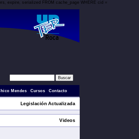
aders, expire, serialized FROM cache_page WHERE cid =
Chico Mendes
Cursos
Contacto
Legislación Actualizada
Videos