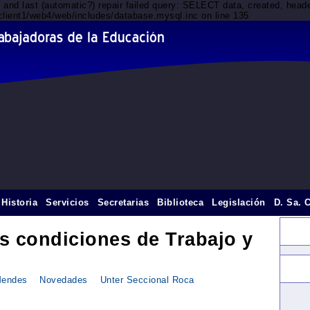
d and last (automatic?) repair failed query: SELECT data, created, he
/client1/web4/web/includes/database.mysql.inc on line 135
Historia
Servicios
Secretarias
Biblioteca
Legislación
D. Sa. 
s condiciones de Trabajo y
Mendes
Novedades
Unter Seccional Roca