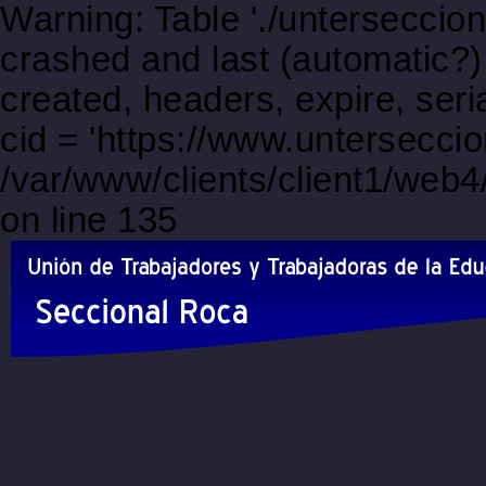
Warning: Table './unterseccio
crashed and last (automatic?)
created, headers, expire, s
cid = 'https://www.unterseccio
/var/www/clients/client1/web
on line 135