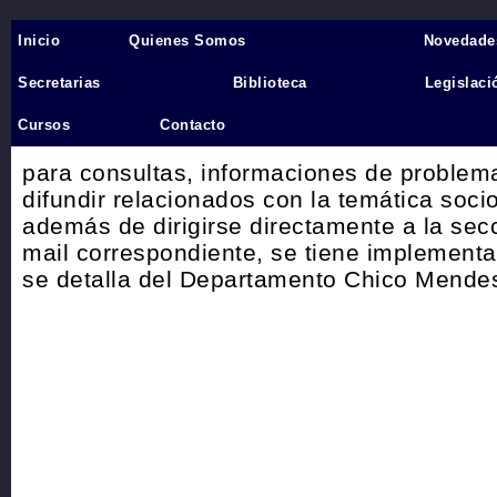
Inicio
Quienes Somos
Novedade
Inicio
›
Secretarias
Biblioteca
Legislaci
Chico Mendes- Facebook
Cursos
Contacto
Departamento socioambiental Chico Mendes
Novedades
Unter
para consultas, informaciones de problem
difundir relacionados con la temática soci
además de dirigirse directamente a la secc
mail correspondiente, se tiene implement
se detalla del Departamento Chico Mendes