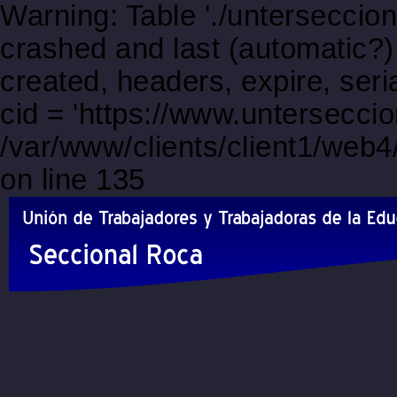
Warning: Table './unterseccio
crashed and last (automatic?)
created, headers, expire, s
cid = 'https://www.unterseccio
/var/www/clients/client1/web
on line 135