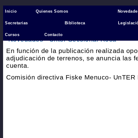
Inicio
Quienes Somos
Novedade
Inicio
›
Secretarias
Biblioteca
Legislaci
Adjudicación de Terrenos en 
Cursos
Contacto
Novedades
Unter Seccional Roca
En función de la publicación realizada op
adjudicación de terrenos, se anuncia las f
cuenta.
Comisión directiva Fiske Menuco- UnTER