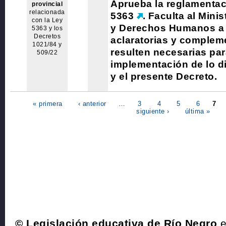
Aprueba la reglamentac
provincial
relacionada
5363
. Faculta al Mini
con la Ley
y Derechos Humanos a 
5363 y los
Decretos
aclaratorias y complem
1021/84 y
resulten necesarias par
509/22
implementación de lo d
y el presente Decreto.
« primera
‹ anterior
…
3
4
5
6
7
siguiente ›
última »
© Legislación educativa de Río Negro
e