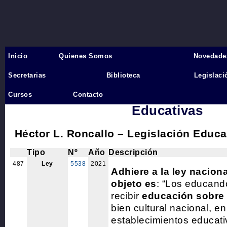
Inicio
Quienes Somos
Novedade
Inicio
›
Secretarias
Biblioteca
Legislaci
19 LEYES PROVINCIALES: Ge
Cursos
Contacto
Educativas
Héctor L. Roncallo – Legislación Educa
Tipo
Nº
Año
Descripción
487
Ley
5538
2021
Adhiere a la ley nacion
objeto es
: “Los educand
recibir
educación sobre e
bien cultural nacional, en
establecimientos educati