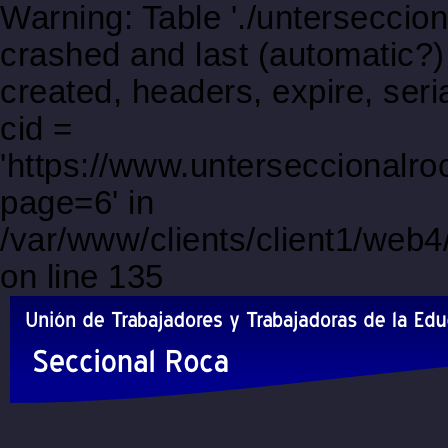
Warning: Table './unterseccio
crashed and last (automatic?)
created, headers, expire, s
cid =
'https://www.unterseccionalro
page=6' in
/var/www/clients/client1/web
on line 135