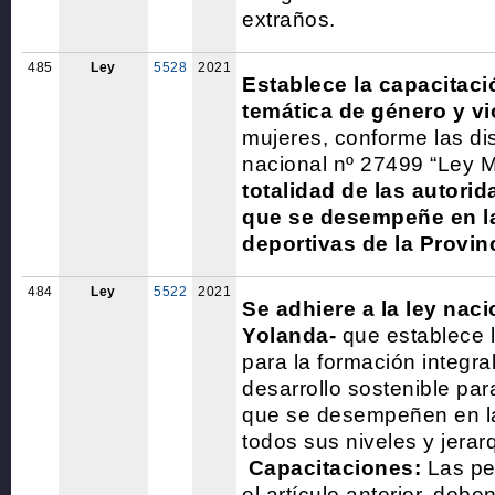
extraños.
485
Ley
5528
2021
Establece la capacitació
temática de género y v
mujeres, conforme las di
nacional nº 27499 “Ley M
totalidad de las autori
que se desempeñe en l
deportivas de la Provin
484
Ley
5522
2021
Se adhiere a la ley nac
Yolanda-
que establece l
para la formación integra
desarrollo sostenible pa
que se desempeñen en la
todos sus niveles y jerar
Capacitaciones:
Las pe
el artículo anterior, deben