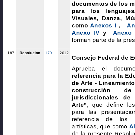
documentos de los ma
para los lenguajes/
Visuales, Danza, Mú
como
Anex
os I
,
An
Anexo IV
y
Anexo
forman parte de la pre
187
Resolución
179
2012
Consejo Federal de 
Aprueba el docum
referencia para la E
de Arte - Lineamiento
construcción d
jurisdiccionales de
Arte”,
que define los 
para las presentaci
referencia de los le
artísticas, que como
A
de la presente Resol