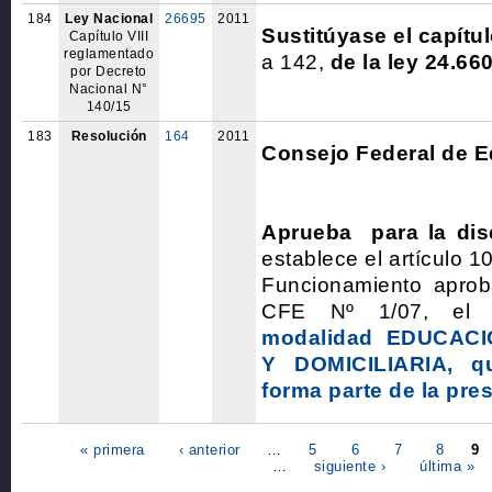
184
Ley Nacional
26695
2011
Sustitúyase el capítul
Capítulo VIII
reglamentado
a 142,
de la ley 24.66
por Decreto
Nacional N°
140/15
183
Resolución
164
2011
Consejo Federal de 
Aprueba para la dis
establece el artículo 
Funcionamiento aprob
CFE Nº 1/07, el 
modalidad EDUCAC
Y DOMICILIARIA, 
forma parte de la pre
« primera
‹ anterior
…
5
6
7
8
9
…
siguiente ›
última »