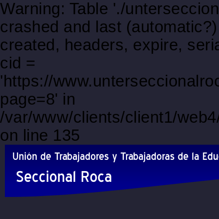
Warning: Table './unterseccio
crashed and last (automatic?)
created, headers, expire, s
cid =
'https://www.unterseccionalro
page=8' in
/var/www/clients/client1/web
on line 135