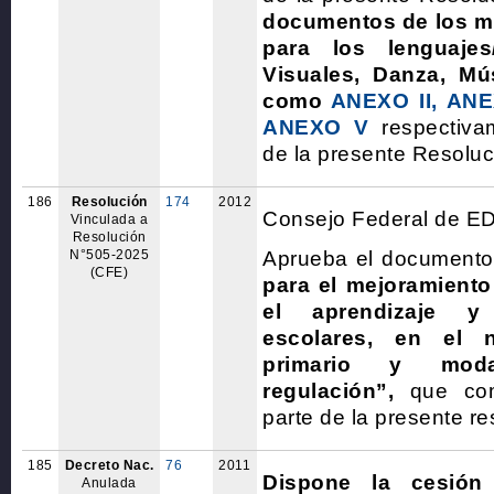
documentos de los ma
para los lenguajes/
Visuales, Danza, Mú
como
ANEXO II,
ANEX
ANEXO V
respectiva
de la presente Resoluc
186
Resolución
174
2012
Consejo Federal de E
Vinculada a
Resolución
N°505-2025
Aprueba el document
(CFE)
para el mejoramiento
el aprendizaje y 
escolares, en el ni
primario y mod
regulación”,
que com
parte de la presente re
185
Decreto Nac.
76
2011
Dispone la cesión 
Anulada