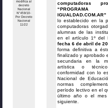
modifica al
computadoras pr
decreto
“PROGRAMA
Nacional
N°459/10-
IGUALDAD.COM.AR
Por Decreto
lo establecido en la 
Nacional
11/22
computadoras otorgad
alumnas de las instit
en el artículo 1º del
fecha 6 de abril de 2
forma definitiva a és
finalizado y aprobado 
secundaria en la mo
artística o técnic
conformidad con lo es
Nacional de Educaci
normas complement
período lectivo en el 
último año o el mes
siguiente.