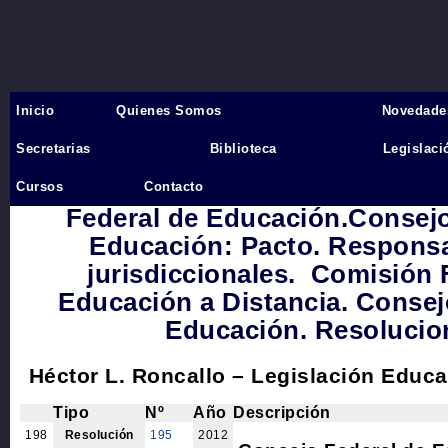
Inicio
Quienes Somos
Novedade
Inicio
›
Secretarias
Biblioteca
Legislaci
21 LEY DE EDUCACIÓN NAC
Cursos
Contacto
Federal de Educación.Consejo
Educación: Pacto. Responsa
jurisdiccionales. Comisión 
Educación a Distancia. Consej
Educación. Resolucio
Héctor L. Roncallo – Legislación Educa
Tipo
Nº
Año
Descripción
198
Resolución
195
2012