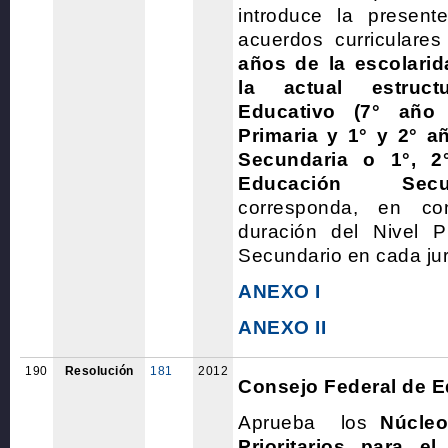
introduce la present
acuerdos curriculare
años de la escolarid
la actual estruc
Educativo (7° año
Primaria y 1° y 2° a
Secundaria o 1°, 
Educación Secun
corresponda, en co
duración del Nivel P
Secundario en cada jur
ANEXO I
ANEXO II
190
Resolución
181
2012
Consejo Federal de 
Aprueba los
Núcleo
Prioritarios para e