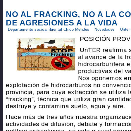
NO AL FRACKING, NO A LA C
DE AGRESIONES A LA VIDA
Departamento socioambiental Chico Mendes
Novedades
Unter
POSICIÓN PROV
UnTER reafirma s
al avance de la fr
hidrocarburífera 
productivas del va
Nos oponemos en p
explotación de hidrocarburos no convencio
provincia, para cuya extracción se utiliza l
“fracking”, técnica que utiliza gran cantid
destruye y contamina suelo, agua y aire.
Hace más de tres años nuestra organizaci
actividades de difusión, debate y formació
política extractivista, no solo a nivel prov