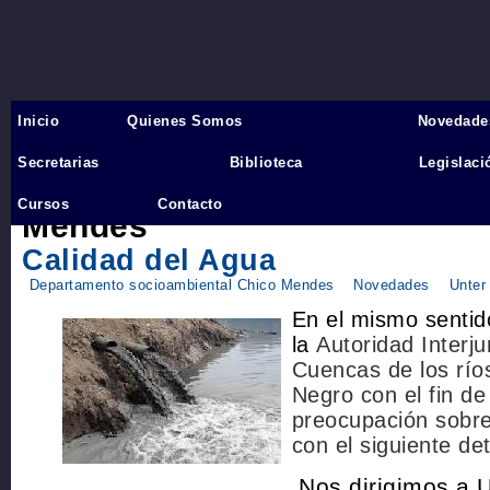
Inicio
Quienes Somos
Novedade
Inicio
›
Secretarias
Biblioteca
Legislaci
Departamento socioambienta
Cursos
Contacto
Mendes
Calidad del Agua
Departamento socioambiental Chico Mendes
Novedades
Unter
En el mismo sentid
la
Autoridad Interju
Cuencas de los río
Negro con el fin de
preocupación sobre 
con el siguiente det
Nos dirigimos a U