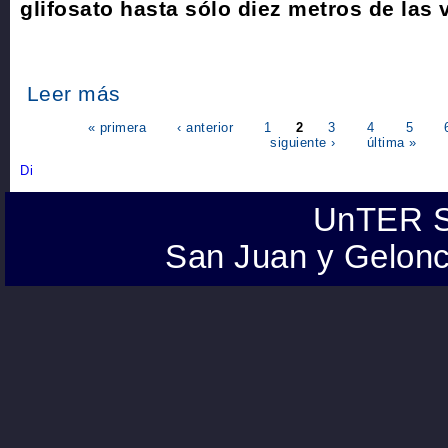
glifosato hasta sólo diez metros de las 
Leer más
« primera
‹ anterior
1
2
3
4
5
siguiente ›
última »
UnTER S
San Juan y Gelonc