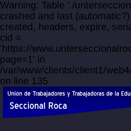
Warning: Table './unterseccio
crashed and last (automatic?)
created, headers, expire, s
cid =
'https://www.unterseccionalr
page=1' in
/var/www/clients/client1/web
on line 135