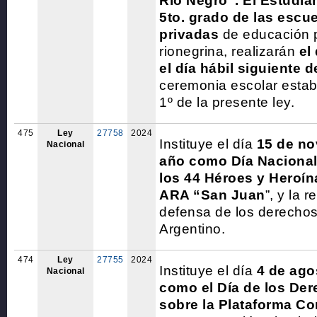
Río Negro”. El Estudia
5to. grado de las escu
privadas
de educación p
rionegrina, realizarán
el
el día hábil siguiente 
ceremonia escolar establ
1º de la presente ley.
475
Ley
27758
2024
Instituye el día
15 de no
Nacional
año como Día Nacional
los 44 Héroes y Heroín
ARA “San Juan
”, y la 
defensa de los derecho
Argentino.
474
Ley
27755
2024
Instituye el día
4 de ago
Nacional
como el Día de los De
sobre la Plataforma Co