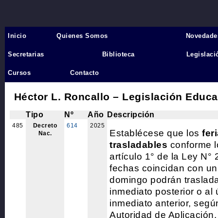
Inicio
Quienes Somos
Novedade
Inicio
›
Secretarias
Biblioteca
Legislaci
2.8 Calendario escol
Cursos
Contacto
Héctor L. Roncallo – Legislación Educa
Tipo
Nº
Año
Descripción
485
Decreto
614
2025
Establécese que los
fer
Nac.
trasladables
conforme l
artículo 1° de la Ley N°
fechas coincidan con un
domingo podrán traslada
inmediato posterior o al 
inmediato anterior, segú
Autoridad de Aplicación.