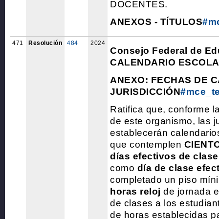
DOCENTES.
ANEXOS - TÍTULOS
#m
471
Resolución
484
2024
Consejo Federal de Ed
CALENDARIO ESCOL
ANEXO: FECHAS DE 
JURISDICCIÓN
#mce_t
Ratifica que, conforme l
de este organismo, las j
establecerán calendario
que contemplen
CIENTO
días efectivos de clas
como
día de clase efec
completado un piso mín
horas reloj
de jornada e
de clases a los estudian
de horas establecidas pa