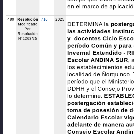
en el marco de aplicació
480
Resolución
716
2025
DETERMINA la
posterga
Modificado
Por
las actividades institu
Resolución
y
docentes Ciclo Escol
N°1263/25
período Común y para 
Invernal Extendido - R
Escolar ANDINA SUR
, 
los establecimientos edu
localidad de Ñorquinco. 
período que el Ministeri
DDHH y el Consejo Provi
lo determine.
ESTABLEC
postergación establecid
toma de posesión de 
Calendario Escolar vig
adelante de manera aut
Consejo Escolar Andin