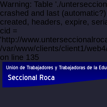
Warning: Table './unterseccio
crashed and last (automatic?)
created, headers, expire, s
cid =
'http://www.unterseccionalroca
/var/www/clients/client1/web
on line 135