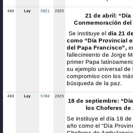
484
Ley
5821
2025
21 de abril: “Día
Conmemoración del 
Se instituye el
día 21 d
como “Día Provincial
del Papa Francisco”,
en
fallecimiento de Jorge M
primer Papa latinoameric
su ejemplo universal de
compromiso con los más
búsqueda de la paz.
483
Ley
5788
2025
18 de septiembre: “Día
los Choferes de
Se instituye el día 18 d
año como el “Día Provinc
Choferes de Ambulancia