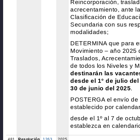
Reincorporación, trasla
acrecentamiento, ante l
Clasificación de Educació
Secundaria con sus res
modalidades;
DETERMINA que para es
Movimiento – año 2025 
Traslados, Acrecentami
de todos los Niveles y 
destinarán las vacant
desde el 1° de julio del
30 de junio del 2025
.
POSTERGA el envío de 
establecido por calenda
desde el 1º al 7 de octu
establezca en calendari
481
Resolución
1263
2025