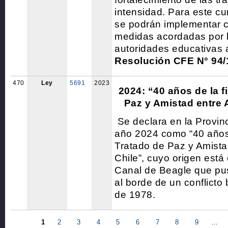
intensidad. Para este cu
se podrán implementar c
medidas acordadas por 
autoridades educativas a
Resolución CFE N° 94/
470
Ley
5691
2023
2024: “40 años de la f
Paz y Amistad entre 
Se declara en la Provin
año 2024 como “40 años 
Tratado de Paz y Amista
Chile”, cuyo origen está 
Canal de Beagle que pu
al borde de un conflicto 
de 1978.
1
2
3
4
5
6
7
8
9
…