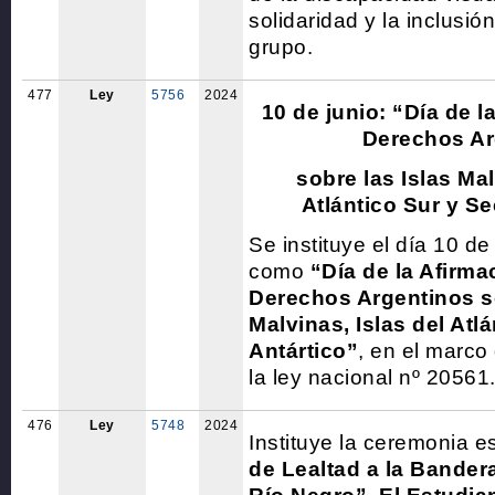
solidaridad y la inclusió
grupo.
477
Ley
5756
2024
10 de junio: “Día de l
Derechos Ar
sobre las Islas Mal
Atlántico Sur y Se
Se instituye el día 10 d
como
“Día de la Afirma
Derechos Argentinos so
Malvinas, Islas del Atl
Antártico”
, en el marco
la ley nacional nº 20561
476
Ley
5748
2024
Instituye la ceremonia e
de Lealtad a la Bandera