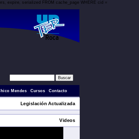
aders, expire, serialized FROM cache_page WHERE cid =
Chico Mendes
Cursos
Contacto
Legislación Actualizada
Videos