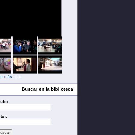
Ver más ::::::
Buscar en la biblioteca
tulo:
tor: