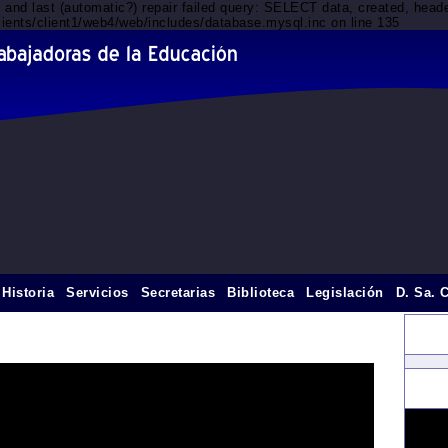
d and last (automatic?) repair failed query: SELECT data, created, he
lients/client1/web4/web/includes/database.mysql.inc on line 135
Historia
Servicios
Secretarias
Biblioteca
Legislación
D. Sa. 