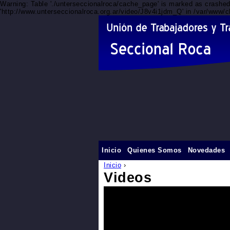
Warning: Table './unterseccionalroca/cache_page' is marked as crashe
'http://www.unterseccionalroca.org.ar/video/J8v4i1jdm_Q' in /var/www/c
Inicio
Quienes Somos
Novedades
Inicio
›
Videos