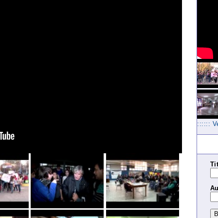
:::::: 
Ti
Au