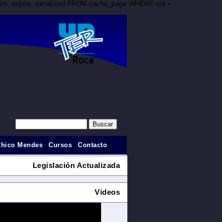
aders, expire, serialized FROM cache_page WHERE cid =
Chico Mendes
Cursos
Contacto
Legislación Actualizada
Videos