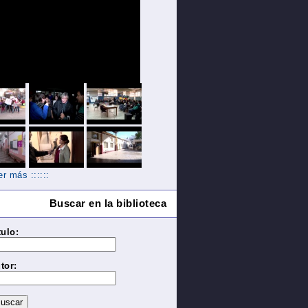
Ver más ::::::
Buscar en la biblioteca
tulo:
tor: