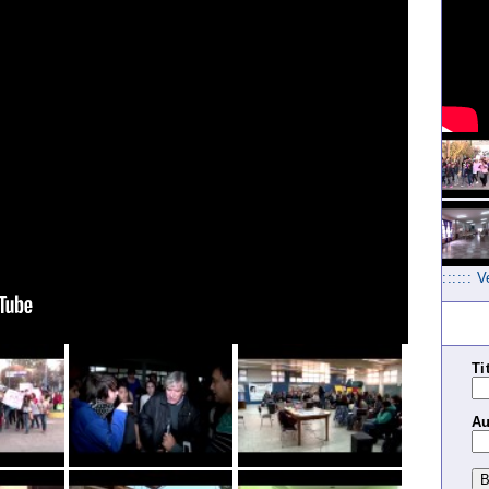
:::::: 
Ti
Au