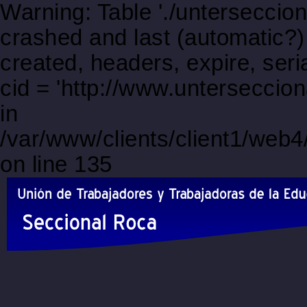
Warning: Table './unterseccio
crashed and last (automatic?)
created, headers, expire, s
cid = 'http://www.untersecci
in
/var/www/clients/client1/web
on line 135