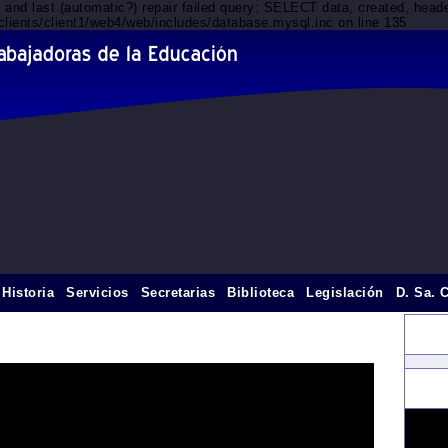
d and last (automatic?) repair failed query: SELECT data, created, he
clients/client1/web4/web/includes/database.mysql.inc on line 135
Historia
Servicios
Secretarias
Biblioteca
Legislación
D. Sa. 