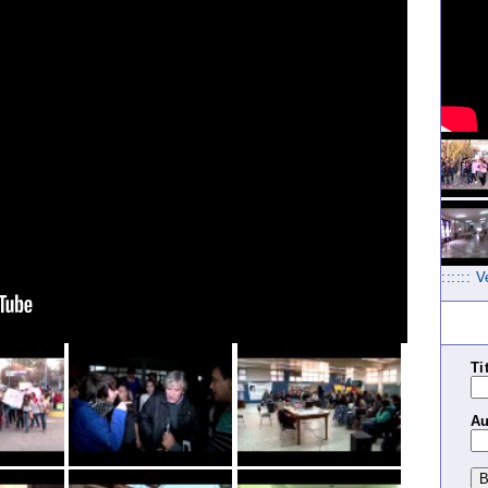
:::::: 
Ti
Au