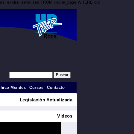
aders, expire, serialized FROM cache_page WHERE cid =
Chico Mendes
Cursos
Contacto
Legislación Actualizada
Videos