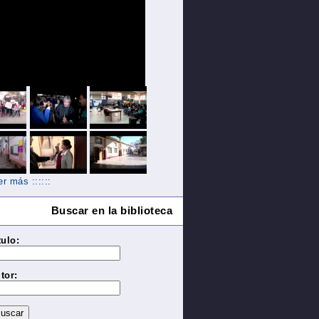
Ver más ::::::
Buscar en la biblioteca
tulo:
tor: