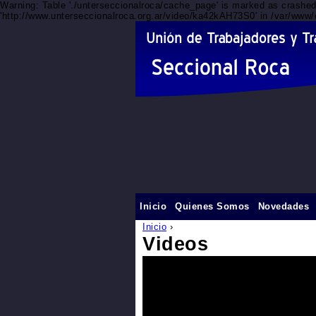
Warning: Table './unterseccionalroca/cache_page' is marked as crashe
'http://www.unterseccionalroca.org.ar/video/ka42kAH73S0' in /var/www/
Inicio
Quienes Somos
Novedades
Inicio
›
Videos