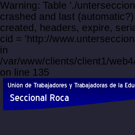
Warning: Table './unterseccio
crashed and last (automatic?)
created, headers, expire, s
cid = 'http://www.untersecci
in
/var/www/clients/client1/web
on line 135