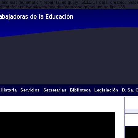
d and last (automatic?) repair failed query: SELECT data, created, he
clients/client1/web4/web/includes/database.mysql.inc on line 135
Historia
Servicios
Secretarias
Biblioteca
Legislación
D. Sa. 