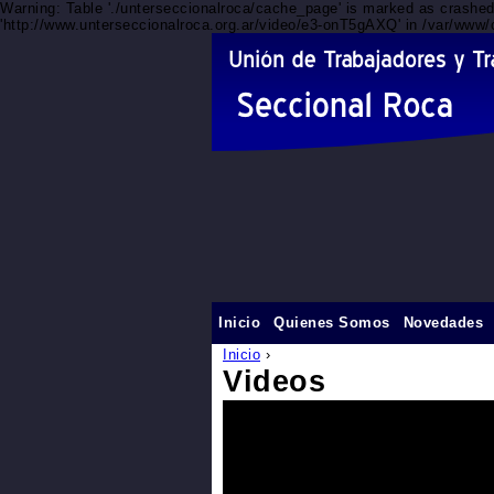
Warning: Table './unterseccionalroca/cache_page' is marked as crashe
'http://www.unterseccionalroca.org.ar/video/e3-onT5gAXQ' in /var/www/
Inicio
Quienes Somos
Novedades
Inicio
›
Videos