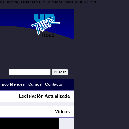
aders, expire, serialized FROM cache_page WHERE cid =
Chico Mendes
Cursos
Contacto
Legislación Actualizada
Videos