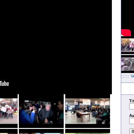
:::::: 
Ti
Au