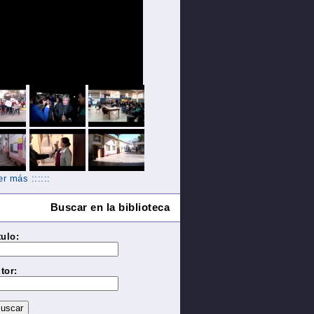
Ver más ::::::
Buscar en la biblioteca
tulo:
tor: