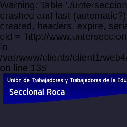
Warning: Table './unterseccio
crashed and last (automatic?)
created, headers, expire, s
cid = 'http://www.unterseccio
in
/var/www/clients/client1/web
on line 135