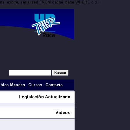
aders, expire, serialized FROM cache_page WHERE cid =
Chico Mendes
Cursos
Contacto
Legislación Actualizada
Videos