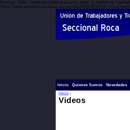
Warning: Table './unterseccionalroca/cache_page' is marked as crashe
'https://www.unterseccionalroca.org.ar/video/04rA8ESf7cA' in /var/www
Inicio
Quienes Somos
Novedades
Inicio
›
Videos