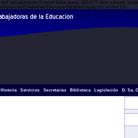
d and last (automatic?) repair failed query: SELECT data, created, he
/clients/client1/web4/web/includes/database.mysql.inc on line 135
Historia
Servicios
Secretarias
Biblioteca
Legislación
D. Sa. 