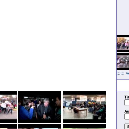
:::::: 
Ti
Au