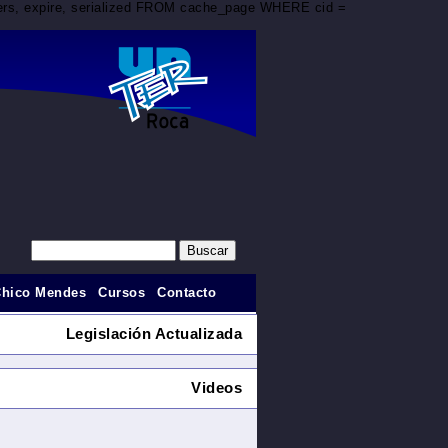
aders, expire, serialized FROM cache_page WHERE cid =
Chico Mendes
Cursos
Contacto
Legislación Actualizada
Videos