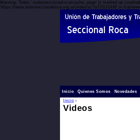
Warning: Table './unterseccionalroca/cache_page' is marked as crashe
'https://www.unterseccionalroca.org.ar/video/sc7aT2G1GH8' in /var/www
Inicio
Quienes Somos
Novedades
Inicio
›
Videos