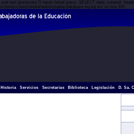
d and last (automatic?) repair failed query: SELECT data, created, he
/clients/client1/web4/web/includes/database.mysql.inc on line 135
Historia
Servicios
Secretarias
Biblioteca
Legislación
D. Sa. 