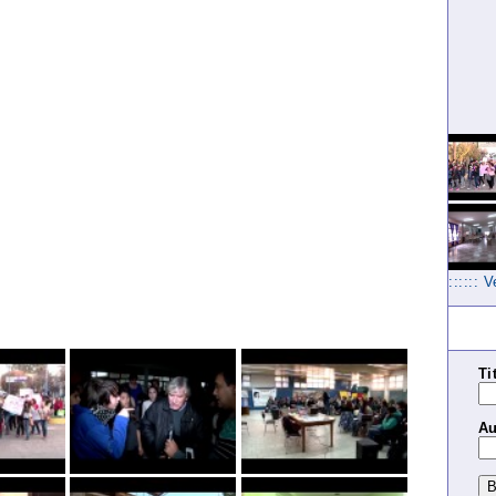
:::::: 
Ti
Au