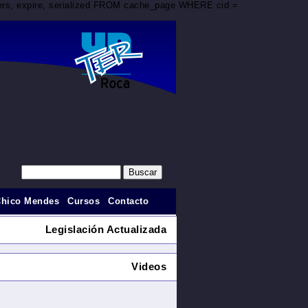
aders, expire, serialized FROM cache_page WHERE cid =
Chico Mendes
Cursos
Contacto
Legislación Actualizada
Videos