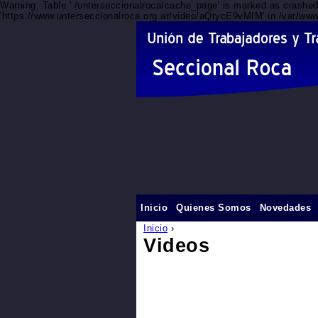
Warning: Table './unterseccionalroca/cache_page' is marked as crashe
'https://www.unterseccionalroca.org.ar/video/aQtycE9vMIM' in /var/www
Inicio
Quienes Somos
Novedades
Inicio
›
Videos