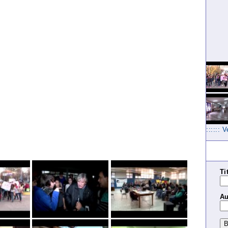
:::::: 
Ti
Au