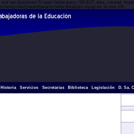
d and last (automatic?) repair failed query: SELECT data, created, he
/clients/client1/web4/web/includes/database.mysql.inc on line 135
Historia
Servicios
Secretarias
Biblioteca
Legislación
D. Sa. 