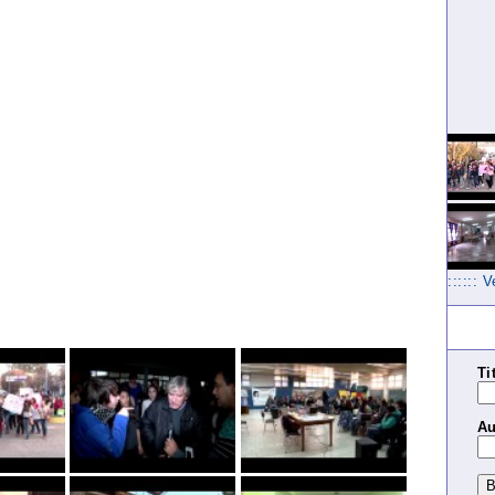
:::::: 
Ti
Au