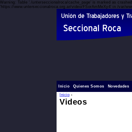
Warning: Table './unterseccionalroca/cache_page' is marked as crashe
'https://www.unterseccionalroca.org.ar/video/FSorAmMeXy4' in /var/www
Inicio
Quienes Somos
Novedades
Inicio
›
Videos