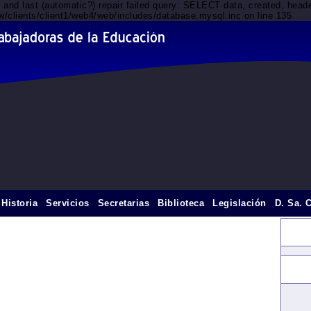
d and last (automatic?) repair failed query: SELECT data, created, he
/clients/client1/web4/web/includes/database.mysql.inc on line 135
Historia
Servicios
Secretarias
Biblioteca
Legislación
D. Sa. 