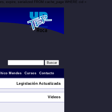
aders, expire, serialized FROM cache_page WHERE cid =
Chico Mendes
Cursos
Contacto
Legislación Actualizada
Videos