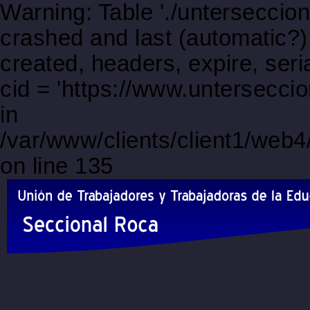
Warning: Table './unterseccio
crashed and last (automatic?)
created, headers, expire, s
cid = 'https://www.untersecci
in
/var/www/clients/client1/web
on line 135