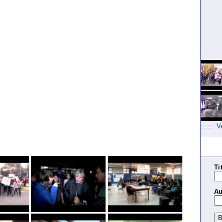
:::::: 
Ti
Au