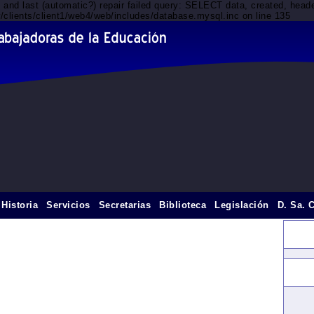
d and last (automatic?) repair failed query: SELECT data, created, he
/clients/client1/web4/web/includes/database.mysql.inc on line 135
Historia
Servicios
Secretarias
Biblioteca
Legislación
D. Sa. 