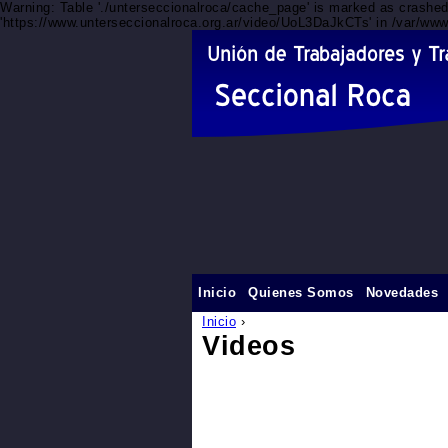
Warning: Table './unterseccionalroca/cache_page' is marked as crashe
'https://www.unterseccionalroca.org.ar/video/UoL3DaJkCTs' in /var/www
Inicio
Quienes Somos
Novedades
Inicio
›
Videos