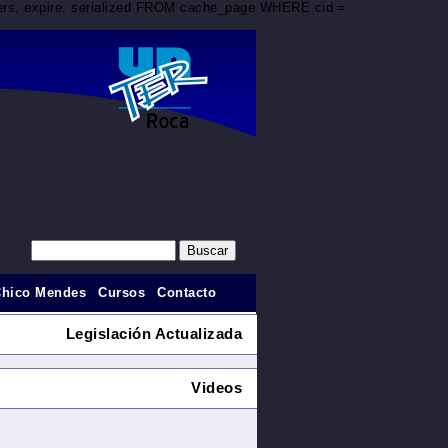
aders, expire, serialized FROM cache_page WHERE cid =
Chico Mendes
Cursos
Contacto
Legislación Actualizada
Videos