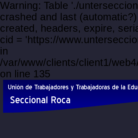
Warning: Table './unterseccio
crashed and last (automatic?)
created, headers, expire, s
cid = 'https://www.untersecci
in
/var/www/clients/client1/web
on line 135