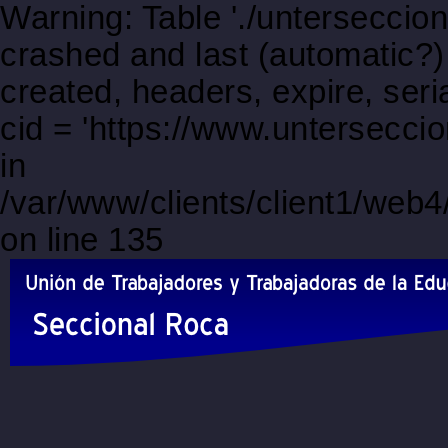
Warning: Table './unterseccio
crashed and last (automatic?)
created, headers, expire, s
cid = 'https://www.untersecc
in
/var/www/clients/client1/web
on line 135