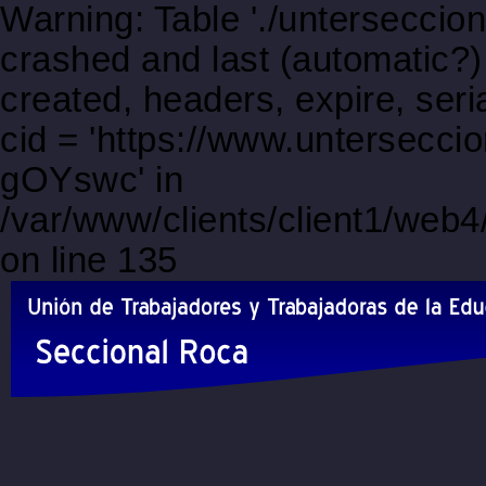
Warning: Table './unterseccio
crashed and last (automatic?)
created, headers, expire, s
cid = 'https://www.untersecci
gOYswc' in
/var/www/clients/client1/web
on line 135