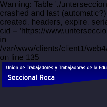
Warning: Table './unterseccio
crashed and last (automatic?)
created, headers, expire, s
cid = 'https://www.untersecci
in
/var/www/clients/client1/web
on line 135