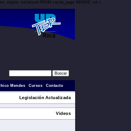
aders, expire, serialized FROM cache_page WHERE cid =
Chico Mendes
Cursos
Contacto
Legislación Actualizada
Videos