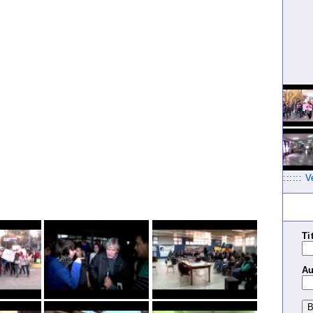
:::::: 
Ti
Au