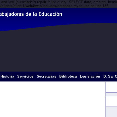
d and last (automatic?) repair failed query: SELECT data, created, he
/clients/client1/web4/web/includes/database.mysql.inc on line 135
Historia
Servicios
Secretarias
Biblioteca
Legislación
D. Sa. 