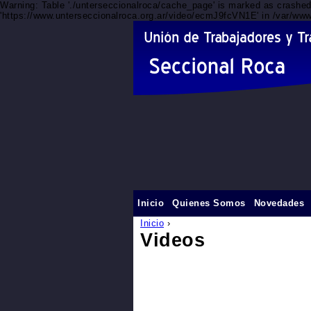
Warning: Table './unterseccionalroca/cache_page' is marked as crashe
'https://www.unterseccionalroca.org.ar/video/ecmJ9fcVN1E' in /var/www
Inicio
Quienes Somos
Novedades
Inicio
›
Videos