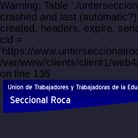
Warning: Table './unterseccio
crashed and last (automatic?)
created, headers, expire, s
cid =
'https://www.unterseccionalr
/var/www/clients/client1/web
on line 135