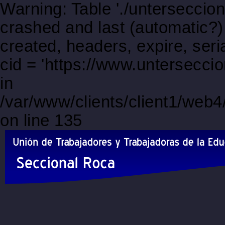
Warning: Table './unterseccio
crashed and last (automatic?)
created, headers, expire, s
cid = 'https://www.untersecc
in
/var/www/clients/client1/web
on line 135