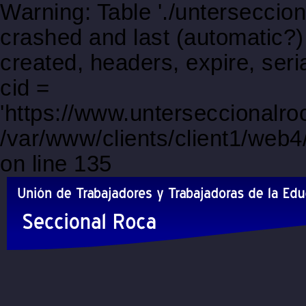
Warning: Table './unterseccio
crashed and last (automatic?)
created, headers, expire, s
cid =
'https://www.unterseccionalr
/var/www/clients/client1/web
on line 135