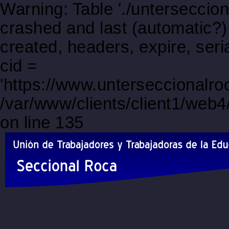
Warning: Table './unterseccio
crashed and last (automatic?)
created, headers, expire, s
cid =
'https://www.unterseccionalr
/var/www/clients/client1/web
on line 135