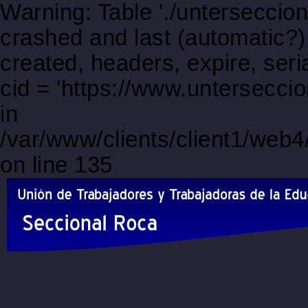
Warning: Table './unterseccio
crashed and last (automatic?)
created, headers, expire, s
cid = 'https://www.untersecc
in
/var/www/clients/client1/web
on line 135