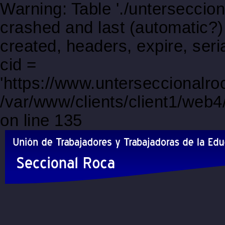
Warning: Table './unterseccio
crashed and last (automatic?)
created, headers, expire, s
cid =
'https://www.unterseccionalr
/var/www/clients/client1/web
on line 135