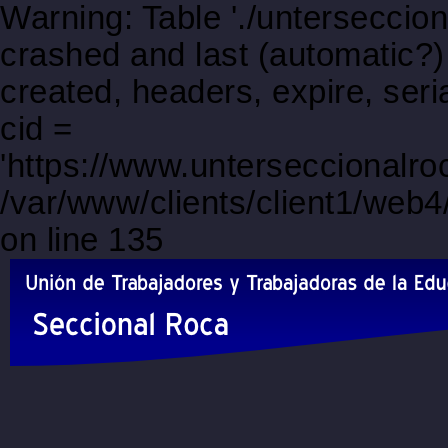
Warning: Table './unterseccio
crashed and last (automatic?)
created, headers, expire, s
cid =
'https://www.unterseccionalr
/var/www/clients/client1/web
on line 135