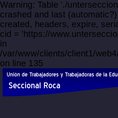
Warning: Table './unterseccio
crashed and last (automatic?)
created, headers, expire, s
cid = 'https://www.untersecc
in
/var/www/clients/client1/web
on line 135