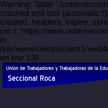
Warning: Table './unterseccio
crashed and last (automatic?)
created, headers, expire, s
cid = 'https://www.untersecci
in
/var/www/clients/client1/web
on line 135